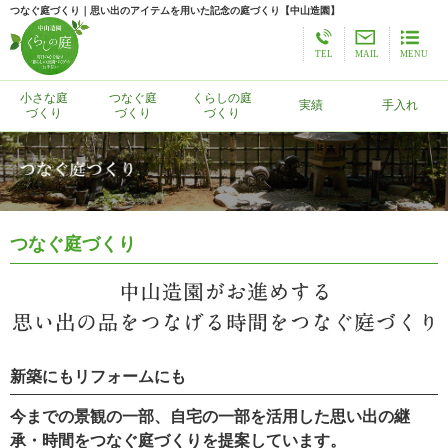
つなぐ庭づくり｜思い出のアイテムを用いた記念の庭づくり【中山造園】
TEL
MAIL
MENU
小さな庭
つなぐ庭
くらしの庭
実績
手入れ
づくり
づくり
づくり
つなぐ庭づくり
新築にもリフォームにも
今までの景観の一部、自宅の一部を活用した思い出の継
承・時間をつなぐ庭づくりを提案しています。